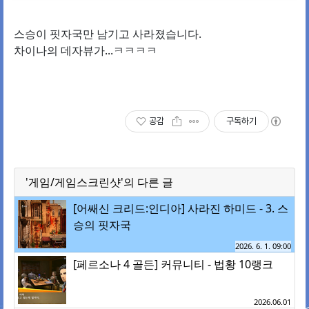
스승이 핏자국만 남기고 사라졌습니다.
차이나의 데자뷰가...ㅋㅋㅋㅋ
공감
구독하기
'게임/게임스크린샷'의 다른 글
[어쌔신 크리드:인디아] 사라진 하미드 - 3. 스
승의 핏자국
2026. 6. 1. 09:00
[페르소나 4 골든] 커뮤니티 - 법황 10랭크
2026.06.01