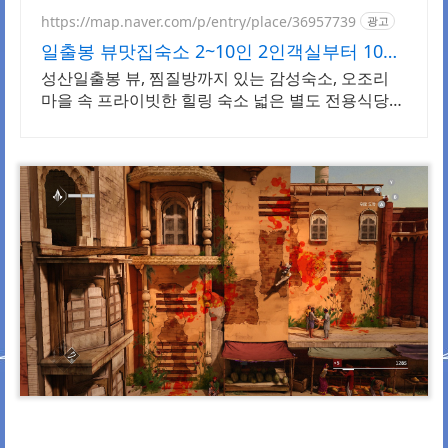
빠르게!
https://map.naver.com/p/entry/place/36957739
광고
일출봉 뷰맛집숙소 2~10인 2인객실부터 10인
객실 구성
성산일출봉 뷰, 찜질방까지 있는 감성숙소, 오조리
마을 속 프라이빗한 힐링 숙소 넓은 별도 전용식당
공간, 올레길2코스 바로 옆, 트레킹후 힐링에 좋은 숙
소