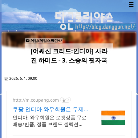
☰
게임/게임스크린샷
[어쌔신 크리드:인디아] 사라
진 하미드 - 3. 스승의 핏자국
2026. 6. 1. 09:00
http://m.coupang.com
광고
쿠팡 인디아 와우회원은 무제
한 무료배송
인디아, 와우회원은 로켓상품 무료
배송/반품, 정품 브랜드 셀렉션
R.LUX 입점. 꼭 필요한 제품은 쿠팡
에서 더 저렴하게, 로켓배송으로 더