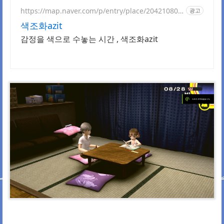
https://map.naver.com/p/entry/place/204210803
광고
1
색조화azit
감정을 색으로 수놓는 시간 , 색조화azit