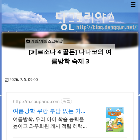
☰
게임/게임스크린샷
[페르소나 4 골든] 나나코의 여
름방학 숙제 3
2026. 7. 5. 09:00
http://m.coupang.com
광고
여름방학 쿠팡 부담 없는 가격,
알찬 구성
여름방학, 우리 아이 학습 능력을
높이고 와우회원 캐시 적립 혜택을
누리세요.