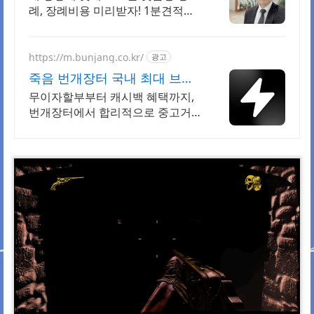
례, 장례비용 미리받자! 1분견적으
로 딱 정리!
https://m.bunjang.co.kr/
광고
죽음 번개장터 국내 최대 브랜
드 중고거래
무이자할부부터 캐시백 혜택까지,
번개장터에서 합리적으로 중고거
래 하세요 전국 각지에서 올라오는
전국구 최다 상품 매일 10만 개 이
상의 신규 상품 업로드