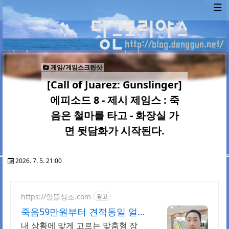
☰
게임/게임스크린샷
[Call of Juarez: Gunslinger]
에피소드 8 - 제시 제임스 : 죽
음은 철마를 타고 - 화장실 가
면 뒷담화가 시작된다.
2026. 7. 5. 21:00
https://알뜰상조.com
광고
죽음59만원부터 견적동일 얼굴
을 걸고 처음부터 끝까지
내 상황에 맞게 고르는 맞춤형 장