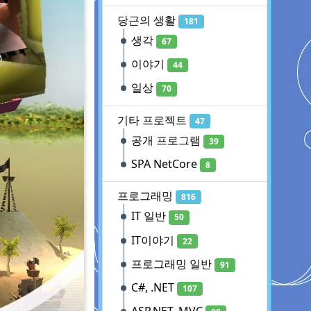
당근의 생활
181
생각
67
이야기
44
일상
70
기타 프로젝트
47
공개 프로그램
39
SPA NetCore
8
프로그래밍
816
IT 일반
50
IT이야기
22
프로그래밍 일반
91
C#, .NET
107