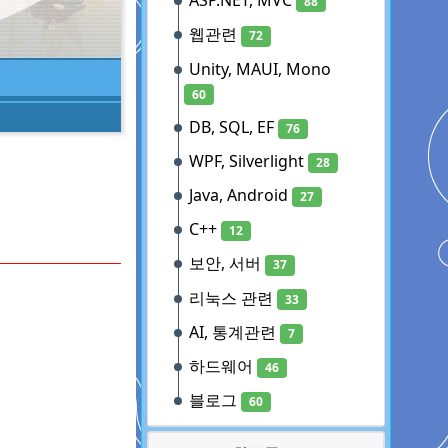
ASP.NET, MVC
88
웹관련
72
Unity, MAUI, Mono
60
DB, SQL, EF
76
WPF, Silverlight
28
Java, Android
27
C++
12
보안, 서버
37
리눅스 관련
33
AI, 통계관련
7
하드웨어
46
블로그
60