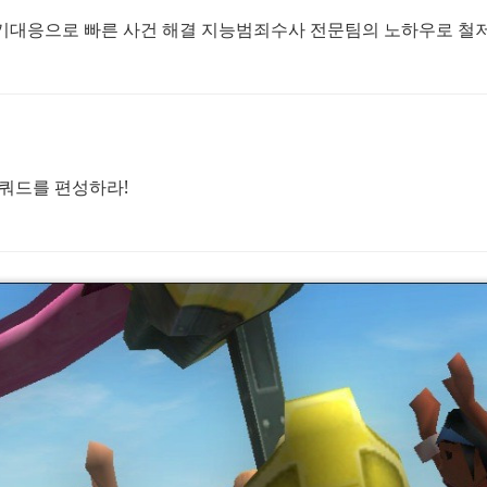
초기대응으로 빠른 사건 해결 지능범죄수사 전문팀의 노하우로 철
#엑스컴
#전장의 발큐리아 4
#Deus Ex
스쿼드를 편성하라!