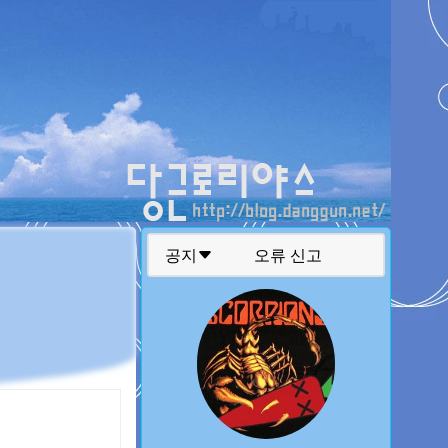
티스토리툴바
공지
댓글 삭제 규정