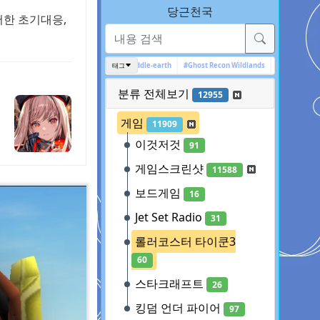
당근천국
저한 초기대응,
#고스트 리콘
#툼레이더
#Middle-earth
태그
#Ghost Recon Wildlands
#아캄 시리즈
#어
분류 전체보기
12955
게임
11909
이것저것
91
게임스크린샷
11588
보드게임
16
Jet Set Radio
31
롤러코스터 타이쿤3
60
스타크래프트
26
킹덤 언더 파이어
97