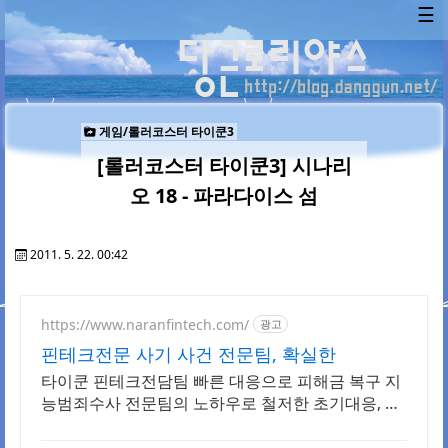
☰
게임/롤러코스터 타이쿤3
[롤러코스터 타이쿤3] 시나리
오 18 - 파라다이스 섬
2011. 5. 22. 00:42
https://www.naranfintech.com/
광고
핀테크전문 사기 사건 전문팀, 확실한
타이쿤 핀테크전담팀 빠른 대응으로 피해금 복구 지
능범죄수사 전문팀의 노하우로 철저한 초기대응, 빠
른 사건 해결