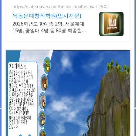
https://cafe.naver.com/helloschoolfestival
광고
목동문예창작학원(입시전문)
2026학년도 한예종 2명, 서울예대
15명, 중앙대 4명 등 80명 최종합
격! 실기, 특기자, 학생부 종합 등 모
든 전형 완벽대비! 서울본원/부산분
원/대전분원