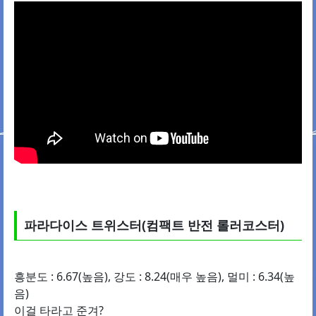
파라다이스 트위스터(컴팩트 반전 롤러코스터)
흥분도 : 6.67(높음), 강도 : 8.24(매우 높음), 멀미 : 6.34(높
음)
이걸 타라고 준겨?