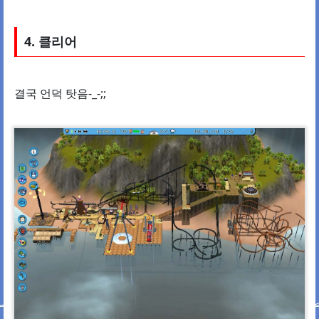
4. 클리어
결국 언덕 탓음-_-;;