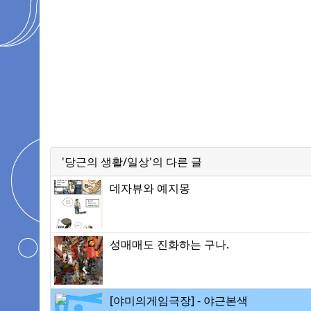
'당근의 생활/일상'의 다른 글
데자뷰와 예지몽
성매매도 진화하는 구나.
[야미의게임극장] - 야근본색