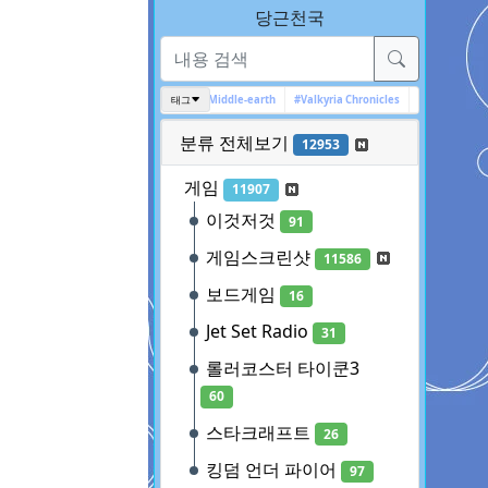
당근천국
#툼레이더
#Tomb Raider
태그
#Middle-earth
#Valkyria Chronicles
#배트맨
#아캄
분류 전체보기
12953
게임
11907
이것저것
91
게임스크린샷
11586
보드게임
16
Jet Set Radio
31
롤러코스터 타이쿤3
60
스타크래프트
26
킹덤 언더 파이어
97