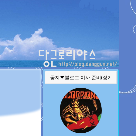
티스토리툴바
블로그 이사 준비(장기)
공지
글 퍼가실때 주의 사항