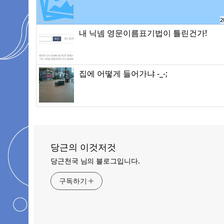
2
내 닉넴 영문이름표기법이 틀린건가!
집에 어떻게 들어가냐 -_-;
당근의 이것저것
당근천국 님의 블로그입니다.
구독하기