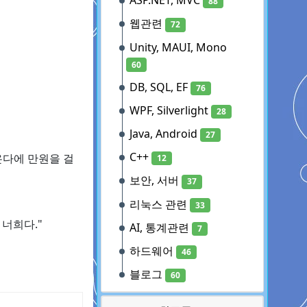
ASP.NET, MVC
88
웹관련
72
Unity, MAUI, Mono
60
DB, SQL, EF
76
WPF, Silverlight
28
Java, Android
27
C++
다에 만원을 걸
12
보안, 서버
37
리눅스 관련
33
너희다."
AI, 통계관련
7
하드웨어
46
블로그
60