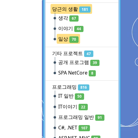
당근의 생활
181
생각
67
이야기
44
일상
70
기타 프로젝트
47
공개 프로그램
39
SPA NetCore
8
프로그래밍
816
IT 일반
50
IT이야기
22
프로그래밍 일반
91
C#, .NET
107