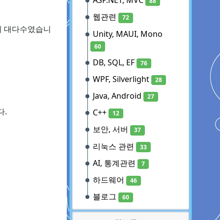
ASP.NET, MVC
88
웹관련
72
각이 대다수였습니
Unity, MAUI, Mono
60
DB, SQL, EF
76
WPF, Silverlight
28
Java, Android
27
다.
C++
12
보안, 서버
37
리눅스 관련
33
AI, 통계관련
7
하드웨어
46
블로그
60