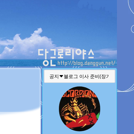
티스토리툴바
공지
글 퍼가실때 주의 사항