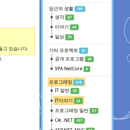
당근의 생활
181
생각
67
이야기
44
일상
70
들고 있습니다.
기타 프로젝트
47
공개 프로그램
.
39
SPA NetCore
8
프로그래밍
816
IT 일반
50
IT이야기
22
프로그래밍 일반
91
C#, .NET
107