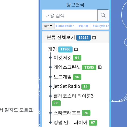
당근천국
#고스트 리콘
#인디게임
태그
#Tomb Raider
#엑스컴
#Valkyria Chronicles
#Gho
분류 전체보기
12952
게임
11906
이것저것
91
게임스크린샷
11585
보드게임
16
Jet Set Radio
31
롤러코스터 타이쿤3
60
서 일지도 모르죠
스타크래프트
26
킹덤 언더 파이어
97