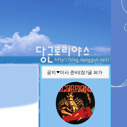
티스토리툴바
공지
글 퍼가실때 주의 사항