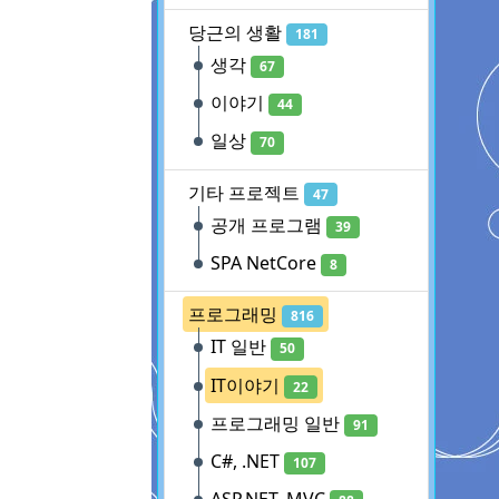
당근의 생활
181
생각
67
이야기
44
일상
70
기타 프로젝트
47
공개 프로그램
39
SPA NetCore
8
프로그래밍
816
IT 일반
50
IT이야기
22
프로그래밍 일반
91
C#, .NET
107