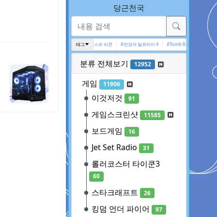
당근천국
#Deus Ex
#엑스컴
태그
#고스트 리콘
#전장의 발큐리아 4
#Tomb Raider
#XCOM
분류 전체보기
12952
게임
11906
이것저것
91
게임스크린샷
11585
보드게임
16
Jet Set Radio
31
롤러코스터 타이쿤3
60
스타크래프트
26
킹덤 언더 파이어
97