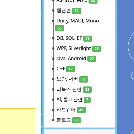
ASP.NET, MVC
88
웹관련
72
Unity, MAUI, Mono
60
DB, SQL, EF
76
WPF, Silverlight
28
Java, Android
27
C++
12
보안, 서버
37
리눅스 관련
33
AI, 통계관련
7
하드웨어
46
블로그
60