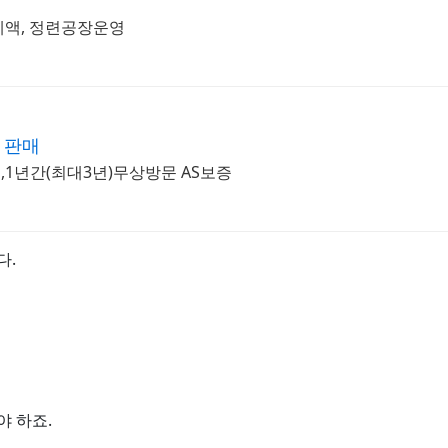
폐액, 정련공장운영
 판매
1년간(최대3년)무상방문 AS보증
다.
 하죠.