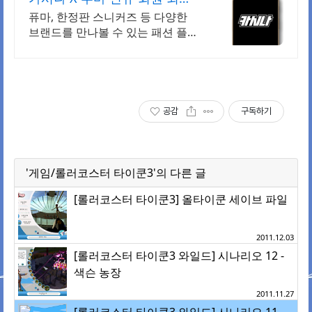
20% 할인
퓨마, 한정판 스니커즈 등 다양한
브랜드를 만나볼 수 있는 패션 플랫
폼
공감
구독하기
'게임/롤러코스터 타이쿤3'의 다른 글
[롤러코스터 타이쿤3] 올타이쿤 세이브 파일
2011.12.03
[롤러코스터 타이쿤3 와일드] 시나리오 12 -
색슨 농장
2011.11.27