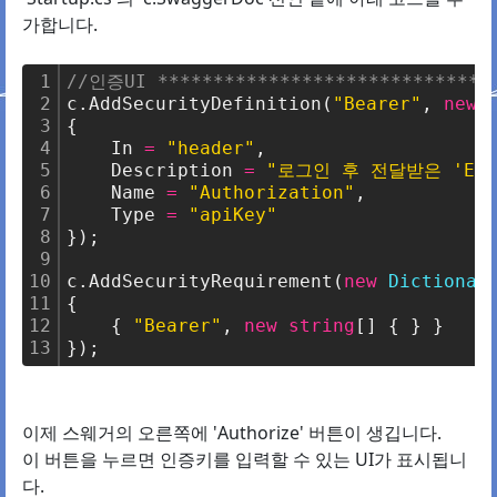
가합니다.
1
//인증UI ******************************
2
c.AddSecurityDefinition(
"Bearer"
, 
new
 
3
{
4
    In 
=
"header"
,
5
    Description 
=
"로그인 후 전달받은 'Exte
6
    Name 
=
"Authorization"
,
7
    Type 
=
"apiKey"
8
});
9
10
c.AddSecurityRequirement(
new
Dictionar
11
{
12
    { 
"Bearer"
, 
new
string
[] { } }
13
});
이제 스웨거의 오른쪽에 'Authorize' 버튼이 생깁니다.
이 버튼을 누르면 인증키를 입력할 수 있는 UI가 표시됩니
다.