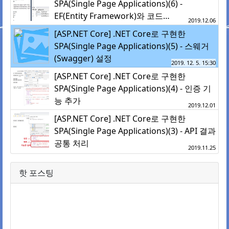
SPA(Single Page Applications)(6) -
EF(Entity Framework)와 코드…
2019.12.06
[ASP.NET Core] .NET Core로 구현한
SPA(Single Page Applications)(5) - 스웨거
(Swagger) 설정
2019. 12. 5. 15:30
[ASP.NET Core] .NET Core로 구현한
SPA(Single Page Applications)(4) - 인증 기
능 추가
2019.12.01
[ASP.NET Core] .NET Core로 구현한
SPA(Single Page Applications)(3) - API 결과
공통 처리
2019.11.25
핫 포스팅