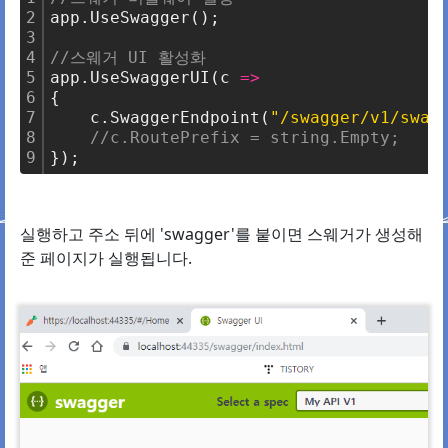
2
app.UseSwagger();
3
4
//스웨거 UI 활성화
5
app.UseSwaggerUI(c 
=
>
6
{
7
    c.SwaggerEndpoint(
"/swagger/v1/swag
8
//c.RoutePrefix = string.Empty;
9
});
실행하고 주소 뒤에 'swagger'를 붙이면 스웨거가 생성해
준 페이지가 실행됩니다.