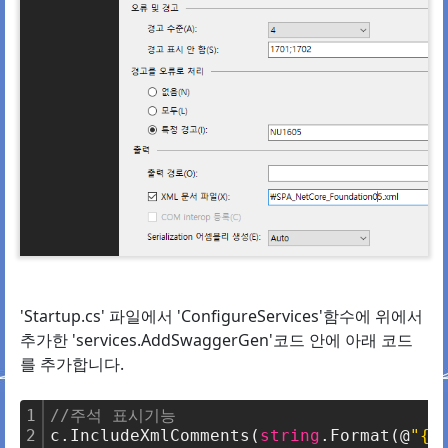
'Startup.cs' 파일에서 'ConfigureServices'함수에 위에서
추가한 'services.AddSwaggerGen'코드 안에 아래 코드
를 추가합니다.
1
//주석 표시기능
2
c.IncludeXmlComments(
string
.Format(@
"{0