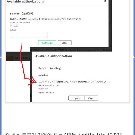
엑세스 토큰이 있어야 하는 API는 '/api/Test/Test02'입니