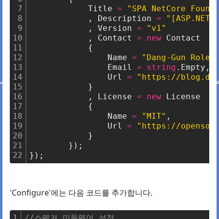
7
            Title 
=
"SPA NetCore Found
8
            , Description 
=
"[ASP.NET 
9
            , Version 
=
"v1"
10
            , Contact 
=
new
 Contact
11
            {
12
                Name 
=
"Dang-Gun Rolee
13
                Email 
=
string
.Empty,
14
                Url 
=
"https://blog.da
15
            }
16
            , License 
=
new
 License
17
            {
18
                Name 
=
"MIT"
,
19
                Url 
=
"https://opensou
20
            }
21
        });
22
});
'Configure'에는 다음 코드를 추가합니다.
1
//스웨거 미들웨어 설정