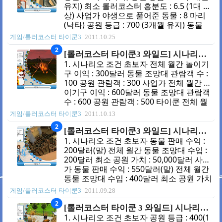
인기가 없습니다 상황봐서 팔아도 됩니다.
유지) 최소 롤러코스터 흥분도 : 6.5 (1대 이
2번이 메인로드입니다. 3번은 입구입니다.
상) 사업가 야생으로 풀어준 동물 : 8 마리
3. 초기 설정 재정 5,000 - 0 = 5,000 (이자
(낙타) 공원 등급 : 700 (3개월 유지) 동물
29.9%, 최대 대출 15,000) 기가 코스터 있
조망대 : 10개 타이쿤 야생으로 풀어준 동
게임/롤러코스터 타이쿤3
2011.10.25
음 3대 편의시설, 현금 지급기 ..
물 : 11 마리(코뿔소) 공원 등급 : 900 (4개
2
월 유지) 최소 롤러코스터 흥분도 : 6.5 (2대
[롤러코스터 타이쿤3 와일드] 시나리오 07 - 곤충 세상
이상) 동물이던 공원이던 관리를 잘해야하
1. 시나리오 조건 초보자 전체 월간 놀이기
는 시나리오입니다. (동물을 풀어주려면 건
구 이익 : 300달러 동물 조망대 관람객 수 :
강해야 합니다.) 2. 처음 상황 돈이 심하게
100 공원 관람객 : 300 사업가 전체 월간 놀
모자른 맵입니다 (풀어주는 동물의 몸값만
이기구 이익 : 600달러 동물 조망대 관람객
해도 ㅎㄷㄷ) 1번은 더듬거리는 댄스(밥 슬
수 : 600 공원 관람객 : 500 타이쿤 전체 월
래이)입니다. 흥분도가 6.5가 되지 않으므
간 놀이기구 이익 : 900달러 동물 조망대 관
게임/롤러코스터 타이쿤3
2011.10.13
로 시작하자마자 근처에 애니매트리와 배
람객 수 : 1100 공원 관람객 : 700 2. 처음
2
경을 배치하여 6.5를 넘겨..
상황 1번은 전망대입니다. 입구가 지하에
[롤러코스터 타이쿤3 와일드] 시나리오 06 - 광산 지대
있어서 관리가 힘들므로 바로 삭제합니다.
1. 시나리오 조건 초보자 동물 판매 수익 :
2번은 곤충의 집입니다. 인기는 좋은데 길
200달러(말) 전체 월간 동물 조망대 수입 :
이 이상하게 나있 으므로 입구와 출구를 앞
200달러 최소 공원 가치 : 50,000달러 사업
쪽으로 옮겨 줍시다. 3번은 메인로드입니
가 동물 판매 수익 : 550달러(말) 전체 월간
다. 중앙에 구멍이 있으므로 길에 돈이 많
동물 조망대 수입 : 400달러 최소 공원 가치
이 들어가는 맵입니다...;;;;; 외각으로 관리
: 75,000달러 타이쿤 동물 판매 수익 : 900
게임/롤러코스터 타이쿤3
2011.09.28
해도 되긴 합니다. (청소부를 2명둬야 하는
달러(말) 전체 월간 동물 조망대 수입 : 600
2
단점이 있긴 합니다.) 십자가로..
달러 최소 공원 가치 : 100,000달러) 2. 처
[롤러코스터 타이쿤 3 와일드] 시나리오 05 - 동물원 구조
음 상황 1번은 TNT 볼택스와 탄광차(목재
1. 시나리오 조건 초보자 공원 등급 : 400(1