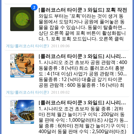
2
[롤러코스터 타이쿤 3 와일드] 포획 작전
와일드 부터는 '포획'이라는 것이 생겨 동
물원에서 도망치거나 공원에 풀어놓은 동
물을 잡을 수 있습니다. 동물이 탈출하면
상단 오른쪽 끝에 포획 버튼이 활성화됩니
다. 1. 포획 포획 모드입니다. 오른쪽 클릭
을 하면 줌을 합니다. 오른쪽 클릭을 하여
게임/롤러코스터 타이쿤3
2011.09.06
줌모드로 왼쪽 버튼을 눌러 마취총을 발사
합니다. 지금 움직이고 있는 방향에 따라
[롤러코스터 타이쿤 3 와일드] 시나리오 03 - 이집트 모래춤
마취 바늘이 휘어져서 나갑니다. 명중! 명
1. 시나리오 조건 초보자 공원 관람객 : 400
중하면 옮길 수 있는 박스에 담깁니다. 2.
동물종류 : 8 (낙타) 최소 롤러코스터 흥분
옮기기 포획한 동물은 구매한 동물처럼 배
도 : 4 (1대 이상) 사업가 공원 관람객 : 500
치가 됩니다. 이것을 이용하여 우리 안으로
동물종류 : 12 (낙타) 대출금 갚기 타이쿤
이동시킵니다. 집어서 우리 안에 넣습니다.
공원 관람객 : 600 동물종류 : 16 (낙타) 최
우리 관리는 정말 못하지만 않으면 동물이
소 롤러코스터 흥분도 : 4 (2대 이상) 2. 처
게임/롤러코스터 타이쿤3
2011.09.02
탈출할 일이 없으니 직접 포획할 일은 그다
음 상황 1번이 메인로드입니다. 길이 꾸물
지 없을 겁니다 ㅎㅎㅎ 마무리 밤에는 나이
꾸물하므로 미리 평탄화를 하고 하는것도
[롤러코스터 타이쿤 3 와일드] 시나리오 02 - 타조 농장 평원
트 비전! 포획 사자의 사냥
좋은 방법입니다. 2번은 입구입니다. 3. 초
1. 시나리오 조건 초보자 동물 종류 : 2(하
기 설정 재정 20000 - 10000(이자 14.9%,)
마) 전체 월간 놀이기구 이익 : 200달러 동
= 10000 (최대 대출 20000) 기가 코스터 없
물 판매 수익 : 1,000달러(타조) 사업가 동
음 3대 편의시설, 현금 지급기 모두 있음 원
물 종류 : 6(하마) 전체 월간 놀이기구 이익 :
숭이 없음 이 시나리오도 그닥 어려운것은
400달러 동물 판매 수익 : 2,500달러(타조)