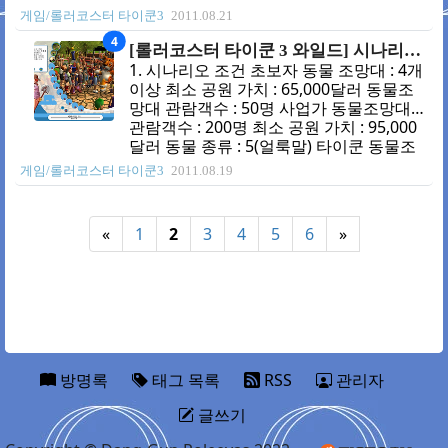
없습니다. 연구는 하지 않으셔도 됩니다.
타이쿤 동물 종류 : 10(하마) 전체 월간 놀
게임/롤러코스터 타이쿤3
2011.08.21
시작하자마자 빚네서 흥분도 4이상 되는
이기구 이익 : 600달러 동물 판매 수익 :
4
롤러코스터..
4,000달러(타조) 2. 처음 상황 1번이 타조
[롤러코스터 타이쿤 3 와일드] 시나리오 01 - 덤블 고원
만 들어있는 나무 울타리 조망대입니다. 2
1. 시나리오 조건 초보자 동물 조망대 : 4개
번은 메인 로드. 3번이 입구입니다. 3. 초기
이상 최소 공원 가치 : 65,000달러 동물조
설정 재정 12,000 - 10,000(이자 10.9%) =
망대 관람객수 : 50명 사업가 동물조망대
2,000 기가 코스터 없음 3대 편의시설, 현
관람객수 : 200명 최소 공원 가치 : 95,000
금 지급기 모두 있음 원숭이 없음 동물원만
달러 동물 종류 : 5(얼룩말) 타이쿤 동물조
가지고 수익 내기를 알려주는 시나리오입
망대 관람객수 : 350명 최소 공원 가치 :
게임/롤러코스터 타이쿤3
2011.08.19
니다. 돈은 없고 시설물은 이미 많이 연구
125,000달러 동물 종류 : 2(표범) 드디어 와
되어있으..
일드!!! 동물 종류 따집니다.... 2. 처음 상황
1번은 코끼리 이동 수단입니다. 그냥 둬도
«
1
2
3
4
5
6
»
잘됩니다. 2번은 조망대입니다. 3번은 스플
릿 코스터 입니다. 이미 지어진거 아니면
잘 짓지 않는 건물중 하나죠. 4번은 매인로
드입니다. 간만에 2칸 이상 길안지어도 되
는 시나리오입니다 ㅎㅎ 5번이 입구입니
다. 3. 초기 설정 재정 15,000 - 2,000(이자
4.9%,) = 1..
방명록
태그 목록
RSS
관리자
글쓰기