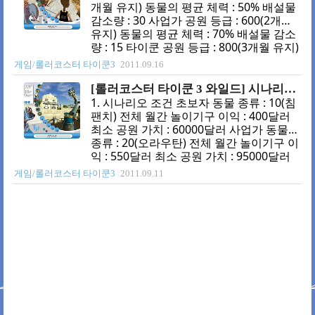
와일드광산)입니다. 그냥 놔두면 대기시간
개월 유지) 동물의 평균 체력 : 50% 배설물
이 길어집니다. 그러니 스테이션을 좀 늘려
감소량 : 30 사업가 공원 등급 : 600(2개월
줍니다. 2번은 채광 열차(목재 롤러코스터)
유지) 동물의 평균 체력 : 70% 배설물 감소
입니다. 그냥 놔둬도 잘 인기 좋습니다.ㅎ
량 : 15 타이쿤 공원 등급 : 800(3개월 유지)
ㅎㅎ 3번이 나무 우리로 말이 몇 마리 들어
동물의 평균 체력 : 90% VIP(스미스 소령) :
게임/롤러코스터 타이쿤3
2011.09.16
있습니다. 4번이 메인로드. 다른 곳에 비해
배설물 허용도(낮음), 동물조망대 5곳 2. 처
좀 기형적인 모양입..
음 상황 1번은 나무울타리인데 코뿔소가! 2
[롤러코스터 타이쿤 3 와일드] 시나리오 04 - 롤러코스터 오디세이
번은 나무울타리. 하지만 얼룩말 한 마리;;;
1. 시나리오 조건 초보자 동물 종류 : 10(침
3번은 철조망인데 고릴라가 있음;;; 4번은
팬치) 전체 월간 놀이기구 이익 : 400달러
나무 울타리에 말이 있습니다. 5번은 월링
최소 공원 가치 : 60000달러 사업가 동물
더비시. 고장이 잘 나서 그렇지 인기는 짱 6
종류 : 20(오라우탄) 전체 월간 놀이기구 이
번은 이층 전망대. 역시 인기가 좋습니다.
익 : 550달러 최소 공원 가치 : 95000달러
7, 8번이 메인 로드입니다. 조망대를 위해
타이쿤 동물 종류 : 30(고릴라) 전체 월간
게임/롤러코스터 타이쿤3
2011.09.11
동물 우리를 5개를 만들어야 하므로 메인
놀이기구 이익 : 700달러 최소 공원 가치 :
로드를 양..
130000달러 2. 처음 상황 1번은 관측(로봇
코스터) 입니다. 2번은 질주(반전된 롤러코
스터)입니다. 3번은 로봇암입니다, 1, 2, 3
번 모두 엄청난 인기를 자랑합니다. 4번이
메인로드입니다. 큰 우리를 만들어야 하는
데 자리가 없으므로 관측(로봇코스터) 반대
편에서 지어야 합니다, 그래서 메인로드가
반대쪽으로 가고 있습니다. 5번이 입구입
니다. 3. 초기 설정 재정 150..