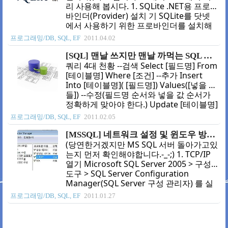
리 사용해 봅시다. 1. SQLite .NET용 프로
바인더(Provider) 설치 기 SQLite를 닷넷
에서 사용하기 위한 프로바인더를 설치해
야 합니다. 참고 : sourceforge - ADO.NET
프로그래밍/DB, SQL, EF
2011.04.02
2.0 Provider for SQLite Files (2023년 기
준으로 누겟에서 받아서 사용해도 됩니다.)
[SQL] 맨날 쓰지만 맨날 까먹는 SQL 쿼리
프로바인더가 설지되었으면 아래와 같이
쿼리 4대 천황 --검색 Select [필드명] From
참조하여 사용하면 됩니다.
[테이블명] Where [조건] --추가 Insert
System.Data.SQLite; using
Into [테이블명]( [필드명]) Values([넣을 값
System.Data.SQLite; 2. 사용법 일반
들]) --수정(필드명 순서와 넣을 값 순서가
ODBC와 동일 합니다 커낵션 만들어서 열
정확하게 맞아야 한다.) Update [테이블명]
고 커맨드 만들어서 사용하면 됩니다. (검
Set [필드명] = [넣을 값들] Where [조건] --
프로그래밍/DB, SQL, EF
2011.02.05
색하면 많이 나오니 자세한 설명은 생략합
별칭 사용 Update [별칭1] Set [필드명] =
니다. ^^;) 3. 속..
[넣을 값들] From [테이블명] as [별칭1]
[MSSQL] 네트워크 설정 및 윈도우 방화벽 설정(MSSQL2005 기준)
Where [조건] --삭제 Delete [테이블명]
(당연한거겠지만 MS SQL 서버 돌아가고있
Where [조건] Delete [제거할 대상 테이블
는지 먼저 확인해야합니다.-_-;) 1. TCP/IP
명] From [조건으로 쓸 테이블명] Where
열기 Microsoft SQL Server 2005 > 구성
[조건] 4대 천황 추종자 --정렬 --오름차순,
도구 > SQL Server Configuration
작은것부터 큰것까지, A->Z, ㄱ->ㅎ Select
Manager(SQL Server 구성 관리자) 를 실
[필드명] From [..
행 SQL Server 구성 관리자 > SQL Server
프로그래밍/DB, SQL, EF
2011.01.27
2005 네트워크 구성 > SQLEXPRESS 프로
토콜 > TCP/IP 사용함 으로 변경 2.동적 포
트 정적으로 바꾸기 Microsoft SQL