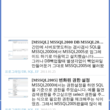
Server 2005 > 구성도구 > SQL Server
Configuration Manager 를 실행 SQL
Server 구성 관리자 > SQL Server 2005 네
트워크 구성 > SQLEXPRESS 프로토콜 >
TCP/IP 속성 > IP..
[MSSQL] MSSQL2000 DB MSSQL2005로 옴기기 (2008도 같은 방법으로)
간만에 서버포맷도하는 겸사겸사 SQL을
MSSQL2000에서 MSSQL2005로 업그레
이드 하기로 마음먹고 설치했습니다.......
그러나 DB빽업할때 별생각없이 빽업파일
만들어둔거 그대로 MSSQL2005에 불러왔
더니 인식을 못해서 다시 2000깔고 빽업파
프로그래밍/DB, SQL, EF
2011.01.25
일 풀어서 봤더니 여러DB중 하나만 빽업되
있다는 사실을 알고(어쩐지 용량이 작다했
[MSSQL2005] 변화된 권한 설정
다;;;) 경악을 금치못하고 하드복구프로그
MSSQL2000에서는 권한설정을 하면 SQL
램을 돌려 MSSQL2000폴더자체를 복구시
을 기준으로 권한을 주었습니다. 예를 들면
키는 헤프닝이 발생했습니다-_-; 2000과
검색권한을 주고싶으면 select 권한을 주
2005를 4~5번은 설치했습니다-_-;;;; 어찌
는 식으로 필요한 권한을 체크해주는 식이
됬건 복구해봅시다. 1. DB의 데이터가 들어
였죠. 그래서 MSSQL2005왔을때 많이 해
있는 폴더는 MSSQL2000은 설치폴더안에
맸습니다-_-;;; 어찌됫건 MSSQL2005와서
프로그래밍/DB, SQL, EF
2010.12.25