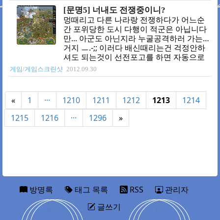
[문명5] 너내도 전쟁중이니?
멍때리고 다른 나라랑 전쟁하다가 어느순
간 포위당한 도시 다행이 적군은 아닙니다
만... 아군도 아닌지라 누굴공격하러 가는
거지 ㅡ.-;; 이러다 배신때리는건 걱정안하
셔도 되는것이 선전포고를 하면 자동으로
국경으로 유닛이 밀려납니다. 포위당한상
게임/게임스크린샷
2012.09.30
태로 선전포고 당할일은 없다는게 다행이
죠 ㅎㅎ.
«
1
···
1210
1211
1212
1213
1214
1215
1216
···
1296
»
방명록
태그 목록
RSS
관리자
글쓰기