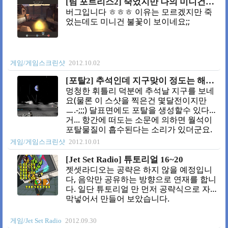
[팀 포트리스2] 죽었지만 나의 미니건은 멈추지 않아
버그입니다 ㅎㅎㅎ 이유는 모르겠지만 죽
었는데도 미니건 불꽃이 보이네요;;
게임/게임스크린샷
2012.10.02
[포탈2] 추석인데 지구맞이 정도는 해줘야지
멍청한 휘틀리 덕분에 추석날 지구를 보네
요(물론 이 스샷을 찍은건 몇달전이지만
ㅡ.-;;;) 달표면에도 포탈을 생성할수 있다는
거... 항간에 떠도는 소문에 의하면 월석이
포탈물질이 흡수된다는 소리가 있더군요.
(포탈물질이 흡수되야만 포탈이 열림) 포탈
게임/게임스크린샷
2012.10.01
건은 월석을 이용하여 만들었습니다. (케이
프존슨이 월석과 포탈건의 상관관계를 언
[Jet Set Radio] 튜토리얼 16~20
급하죠.) 그렇기 때문에 달에 포탈을 열수
젯셋라디오는 공략은 하지 않을 예정입니
있다고 하더군요. 근데 정식설정인지는 확
다, 음악만 공유하는 방향으로 연재를 합니
인 못했습니다;;;
다. 일단 튜토리얼 만 먼저 공략식으로 자
막넣어서 만들어 보았습니다.
게임/Jet Set Radio
2012.09.30