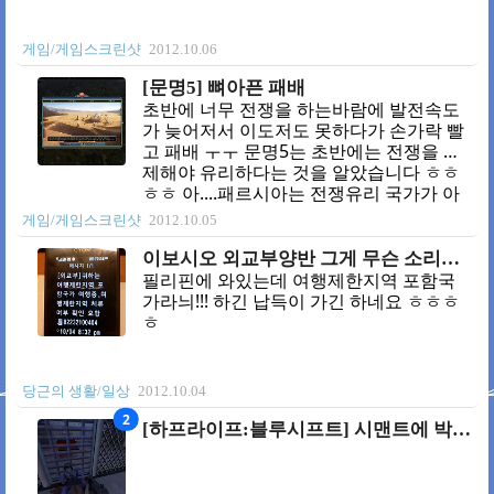
게임/게임스크린샷
2012.10.06
[문명5] 뼈아픈 패배
초반에 너무 전쟁을 하는바람에 발전속도
가 늦어저서 이도저도 못하다가 손가락 빨
고 패배 ㅜㅜ 문명5는 초반에는 전쟁을 자
제해야 유리하다는 것을 알았습니다 ㅎㅎ
ㅎㅎ 아....패르시아는 전쟁유리 국가가 아
니였어;;;
게임/게임스크린샷
2012.10.05
이보시오 외교부양반 그게 무슨 소리요!!!!
필리핀에 와있는데 여행제한지역 포함국
가라늬!!! 하긴 납득이 가긴 하네요 ㅎㅎㅎ
ㅎ
당근의 생활/일상
2012.10.04
2
[하프라이프:블루시프트] 시맨트에 박힌건가;;;