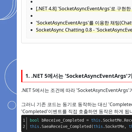
[.NET 4.8] 'SocketAsyncEventArgs
'SocketAsyncEventArgs'를 이용한 채팅(Chattin
SocketAsync Chatting 0.8 - 'SocketAsyncE
1. .NET 5에서는 'SocketAsyncEventAr
.NET 5에서는 조건에 따라 'SocketAsyncEventAr
그러니 기존 코드는 동기로 동작하는 대신 'Completed
'Completed'이벤트를 직접 호출하면 동작은 하게 됩
bool
 bReceive_Completed = 
this
.SocketMe.Rec
this
.SaeaReceive_Completed(
this
.SocketMe, 
t