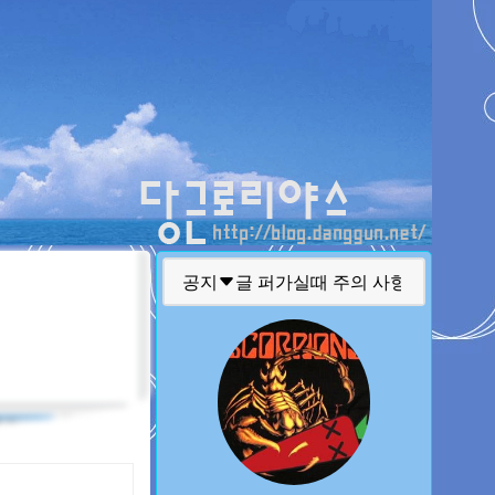
티스토리툴바
공지
글 퍼가실때 주의 사항
질문 하실때