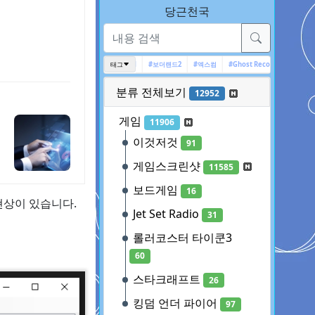
당근천국
#전장의 발큐리아 4
#Assassin's Creed
태그
#보더랜드2
#엑스컴
#Ghost Recon Wildlands
#
분류 전체보기
12952
게임
11906
이것저것
91
게임스크린샷
11585
보드게임
16
는 현상이 있습니다.
Jet Set Radio
31
롤러코스터 타이쿤3
60
스타크래프트
26
킹덤 언더 파이어
97