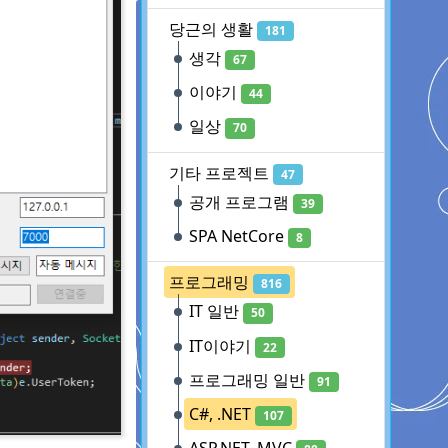
당근의 생활
181
생각
67
이야기
44
일상
70
기타 프로젝트
47
공개 프로그램
39
SPA NetCore
8
프로그래밍
816
IT 일반
50
IT이야기
22
프로그래밍 일반
91
C#, .NET
107