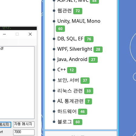
ASP.NET, MVC
88
웹관련
72
Unity, MAUI, Mono
60
DB, SQL, EF
76
WPF, Silverlight
28
Java, Android
27
C++
12
보안, 서버
37
리눅스 관련
33
AI, 통계관련
7
하드웨어
46
블로그
60