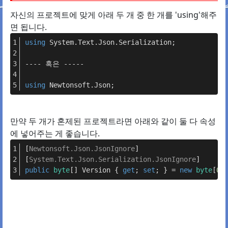
자신의 프로젝트에 맞게 아래 두 개 중 한 개를 'using'해주
면 됩니다.
using
 System.Text.Json.Serialization;
---- 혹은 -----
using
 Newtonsoft.Json;
만약 두 개가 혼제된 프로젝트라면 아래와 같이 둘 다 속성
에 넣어주는 게 좋습니다.
[
Newtonsoft.Json.JsonIgnore
]
[
System.Text.Json.Serialization.JsonIgnore
]
public
byte
[] Version { 
get
; 
set
; } = 
new
byte
[
0
]