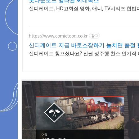
굿다운로드 영화관 씨네폭스
신디케이트, HD고화질 영화, 애니, TV시리즈 합
https://www.comictoon.co.kr
광고
신디케이트 지금 바로소장하기 놓치면 품절
신디케이트 찾으셨나요? 전권 정주행 찬스 인기작 