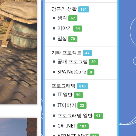
당근의 생활
181
생각
67
이야기
44
일상
70
기타 프로젝트
47
공개 프로그램
39
SPA NetCore
8
프로그래밍
816
IT 일반
50
IT이야기
22
프로그래밍 일반
91
C#, .NET
107