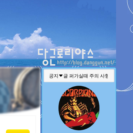
티스토리툴바
공지
글 퍼가실때 주의 사항