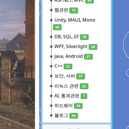
ASP.NET, MVC
88
웹관련
72
Unity, MAUI, Mono
60
DB, SQL, EF
76
WPF, Silverlight
28
Java, Android
27
C++
12
보안, 서버
37
리눅스 관련
33
AI, 통계관련
7
하드웨어
46
블로그
60