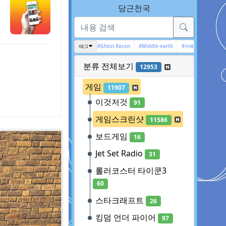
당근천국
전장의 발큐리아 4
#보더랜드2
#Ghost Recon
태그
#Middle-earth
#어쎄신 크리드
#borderland
분류 전체보기
12953
게임
11907
이것저것
91
게임스크린샷
11586
보드게임
16
Jet Set Radio
31
롤러코스터 타이쿤3
60
스타크래프트
26
킹덤 언더 파이어
97