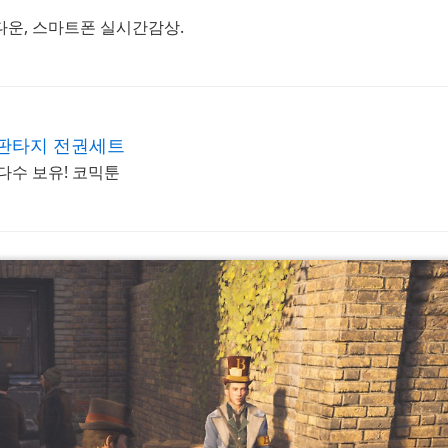
법다운, 스마트폰 실시간감상.
#
 판타지 전권세트
다수 보유! 코믹툰