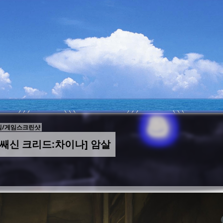
/게임스크린샷
어쌔신 크리드:차이나] 암살