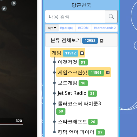
당근천국
#Ghost Recon Wildlands
#툼레이더
태그
#XCOM
#borderlands 2
#아캄 시리즈
#Valk
분류 전체보기
12958
게임
11912
이것저것
91
게임스크린샷
11591
보드게임
16
Jet Set Radio
31
롤러코스터 타이쿤3
60
스타크래프트
26
킹덤 언더 파이어
97