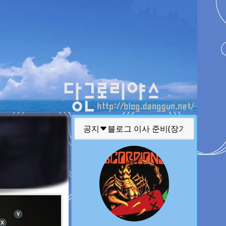
티스토리툴바
공지
글 퍼가실때 주의 사항