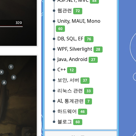
ASP.NET, MVC
88
웹관련
72
Unity, MAUI, Mono
60
DB, SQL, EF
76
WPF, Silverlight
28
Java, Android
27
C++
12
보안, 서버
37
리눅스 관련
33
AI, 통계관련
7
하드웨어
46
블로그
60