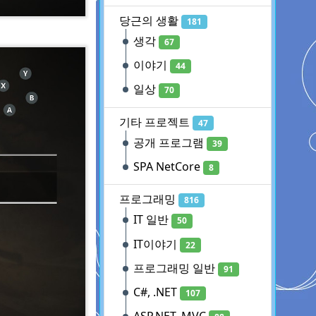
당근의 생활
181
생각
67
이야기
44
일상
70
기타 프로젝트
47
공개 프로그램
39
SPA NetCore
8
프로그래밍
816
IT 일반
50
IT이야기
22
프로그래밍 일반
91
C#, .NET
107