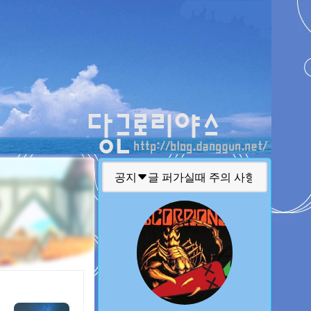
티스토리툴바
공지
글 퍼가실때 주의 사항
질문 하실때