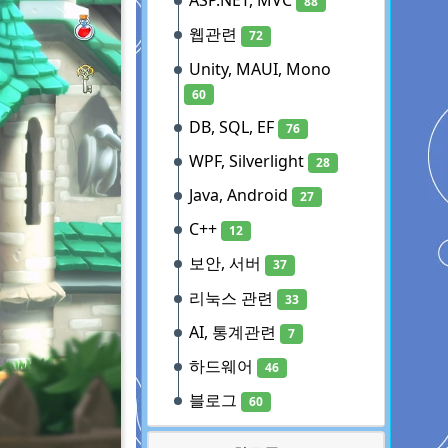
ASP.NET, MVC
88
웹관련
72
Unity, MAUI, Mono
60
DB, SQL, EF
76
WPF, Silverlight
28
Java, Android
27
C++
12
보안, 서버
37
리눅스 관련
33
AI, 통계관련
7
하드웨어
46
블로그
60