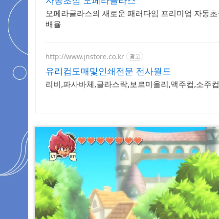
자동초점 오페라글라스
오페라글라스의 새로운 패러다임 프리미엄 자동초점
배율
http://www.jnstore.co.kr
광고
유리컵도매및인쇄전문 전사월드
리비,파사바체,글라스락,보르미올리,맥주컵,소주