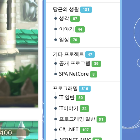
당근의 생활
181
생각
67
이야기
44
일상
70
기타 프로젝트
47
공개 프로그램
39
SPA NetCore
8
프로그래밍
816
IT 일반
50
IT이야기
22
프로그래밍 일반
91
C#, .NET
107