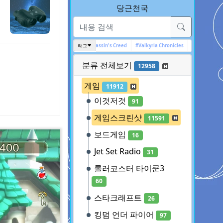
당근천국
인디게임
#아캄 시리즈
#Assassin's Creed
태그
#Valkyria Chronicles
#어쎄신 크리드
#전장의
분류 전체보기
12958
게임
11912
이것저것
91
게임스크린샷
11591
보드게임
16
Jet Set Radio
31
롤러코스터 타이쿤3
60
스타크래프트
26
킹덤 언더 파이어
97