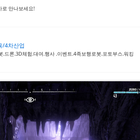
가로 만나보세요!
육/4차산업
봇.드론.3D체험.대여.행사 .이벤트.4족보행로봇.포토부스.워킹