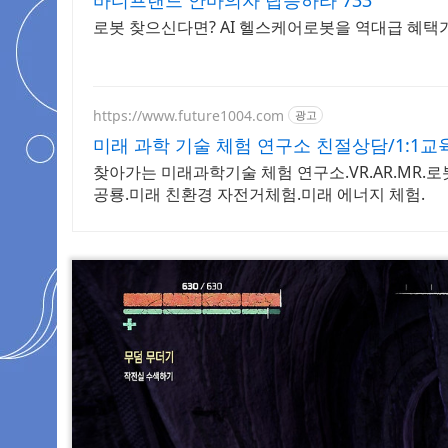
바디프랜드 안마의자 탑승하라 733
로봇 찾으신다면? AI 헬스케어로봇을 역대급 혜택
https://www.future1004.com
광고
미래 과학 기술 체험 연구소 친절상담/1:1교
찾아가는 미래과학기술 체험 연구소.VR.AR.MR.로
공룡.미래 친환경 자전거체험.미래 에너지 체험.