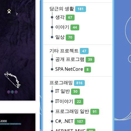
당근의 생활
181
생각
67
이야기
44
일상
70
기타 프로젝트
47
공개 프로그램
39
SPA NetCore
8
프로그래밍
816
IT 일반
50
IT이야기
22
프로그래밍 일반
91
C#, .NET
107