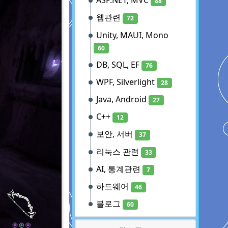
ASP.NET, MVC
88
웹관련
72
Unity, MAUI, Mono
60
DB, SQL, EF
76
WPF, Silverlight
28
Java, Android
27
C++
12
보안, 서버
37
리눅스 관련
33
AI, 통계관련
7
하드웨어
46
블로그
60