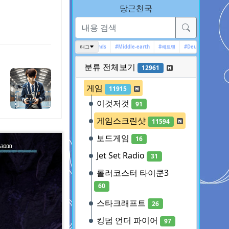
당근천국
#IT
#Ghost Recon Wildlands
태그
#Middle-earth
#배트맨
#Deus Ex
#전장의 발큐리아 4
분류 전체보기
12961
게임
11915
이것저것
91
게임스크린샷
11594
보드게임
16
Jet Set Radio
31
롤러코스터 타이쿤3
60
스타크래프트
26
킹덤 언더 파이어
97