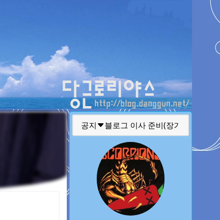
티스토리툴바
공지
글 퍼가실때 주의 사항