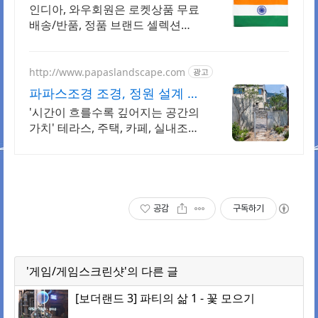
한 무료배송
인디아, 와우회원은 로켓상품 무료
배송/반품, 정품 브랜드 셀렉션
R.LUX 입점. 꼭 필요한 제품은 쿠팡
에서 더 저렴하게, 로켓배송으로 더
빠르게!
http://www.papaslandscape.com
광고
파파스조경 조경, 정원 설계 시
공
'시간이 흐를수록 깊어지는 공간의
가치' 테라스, 주택, 카페, 실내조경
정원
공감
구독하기
'게임/게임스크린샷'의 다른 글
[보더랜드 3] 파티의 삶 1 - 꽃 모으기